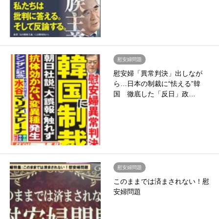
慰安婦問題
慰安婦「異常判決」出しなが
ら…日本の制裁に“怯える”韓
国 徹底した「反日」政…
慰安婦問題
このままでは済まされない！慰
安婦問題