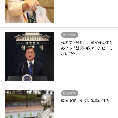
慰安婦問題
韓国で大騒動、元慰安婦団体を
めぐる「疑惑の数々」が止まら
ないワケ
慰安婦問題
韓国激震、支援団体真の目的