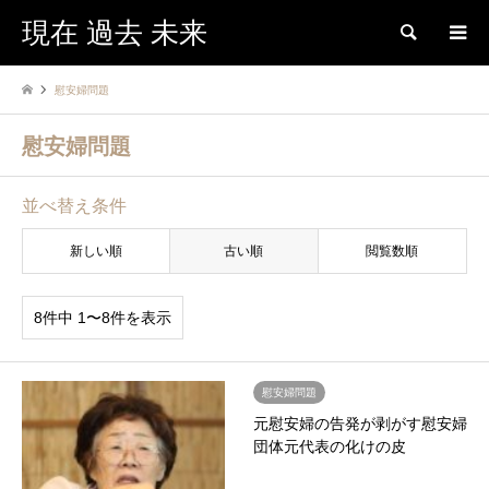
現在 過去 未来
検索
慰安婦問題
慰安婦問題
並べ替え条件
新しい順
古い順
閲覧数順
8件中 1〜8件を表示
慰安婦問題
元慰安婦の告発が剥がす慰安婦
団体元代表の化けの皮