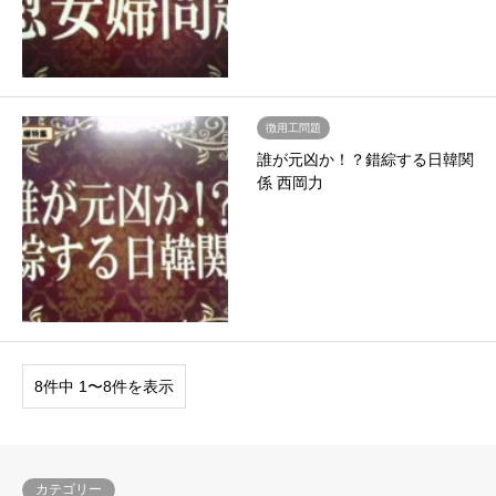
徴用工問題
誰が元凶か！？錯綜する日韓関
係 西岡力
8件中 1〜8件を表示
カテゴリー