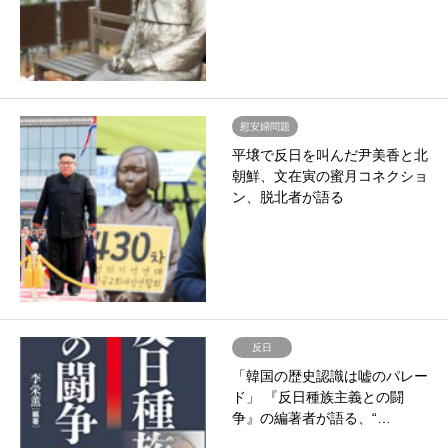
慰安婦問題
平壌で反日を叫んだ尹美香と北
朝鮮、文在寅の蜜月コネクショ
ン、脱北者が語る
反日
「韓国の歴史認識は嘘のパレー
ド」 『反日種族主義との闘
争』の編著者が語る、“…