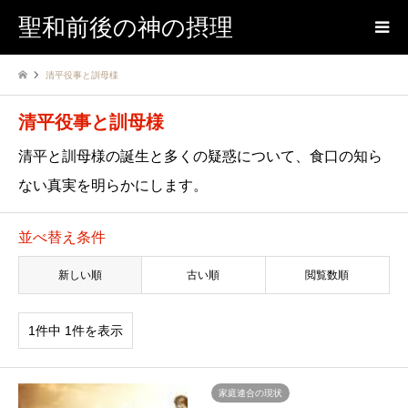
聖和前後の神の摂理
清平役事と訓母様
清平役事と訓母様
清平と訓母様の誕生と多くの疑惑について、食口の知ら
ない真実を明らかにします。
並べ替え条件
新しい順
古い順
閲覧数順
1件中 1件を表示
家庭連合の現状