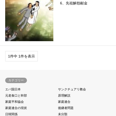
6、先祖解怨献金
1件中 1件を表示
カテゴリー
エバ国日本
サンクチュアリ教会
元老食口と幹部
原理解説
家庭平和協会
家庭連合
家庭連合の現状
後継者問題
日韓関係
未分類