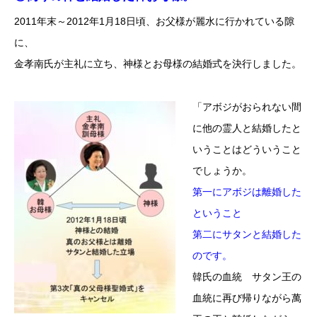
2011年末～2012年1月18日頃、お父様が麗水に行かれている隙
に、
金孝南氏が主礼に立ち、神様とお母様の結婚式を決行しました。
「アボジがおられない間
に他の霊人と結婚したと
いうことはどういうこと
でしょうか。
第一にアボジは離婚した
ということ
第二にサタンと結婚した
のです。
韓氏の血統 サタン王の
血統に再び帰りながら萬