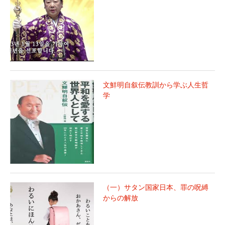
文鮮明自叙伝教訓から学ぶ人生哲
学
（一）サタン国家日本、罪の呪縛
からの解放