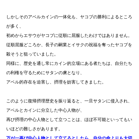
しかしそのアベルカインの一体化も、ヤコブの勝利によるところ
が多く、
初めからエサウがヤコブに従順に屈服したわけではありません。
従順屈服どころか、長子の嗣業とイサクの祝福を奪ったヤコブを
殺そうと狙っていました。
同様に、歴史を通し常にカイン的立場にある者たちは、自分たち
の利権を守るためにサタンの虜となり、
アベル的存在を迫害し、摂理を妨害してきました。
このように復帰摂理歴史を振り返ると、一旦サタンに侵入され、
アベルとカインに分立した中心人物が、
再び摂理の中心人物として立つことは、ほぼ不可能といってもい
いほどの難しさがあります。
万が一再び中心人物として立てるとしたら、自分の命よりも大切