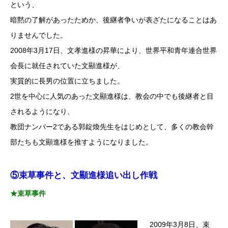
という、
暗黙の了解があったためか、後継者争いが表ざたになることはあ
りませんでした。
2008年3月17日、文孝進様の昇華により、世界平和青年連合世界
会長に就任されていた文顯進様が、
実質的に長男の位置に立ちました。
2世を中心に人気のあった文顯進様は、教会の中でも後継者と目
されるようになり、
教団ナンバー2である郭錠煥先生をはじめとして、多くの教会幹
部たちも文顯進様を推すようになりました。
⑤束草事件と、文顯進様追い出し作戦
★束草事件
2009年3月8日、束