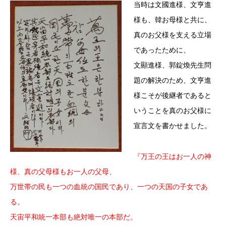
当時は文國進様、文亨進
様も、韓お母様と共に、
真のお父様を支える立場
であったために、
文顯進様、郭錠煥先生問
題の解決のため、文亨進
様こそが後継者であると
いうことを真のお父様に
宣言文を書かせました。
『万王の王はお一人の神
様、真の父母様もお一人の父母、
万世帯の民も一つの血統の国民であり、一つの天国の子女であ
る。
天宙平和統一本部も絶対唯一の本部だ。