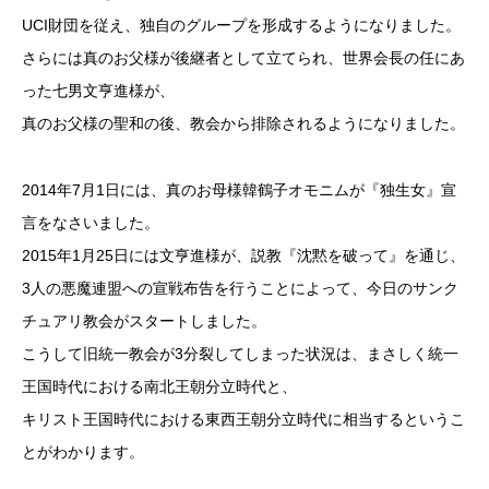
UCI財団を従え、独自のグループを形成するようになりました。
さらには真のお父様が後継者として立てられ、世界会長の任にあ
った七男文亨進様が、
真のお父様の聖和の後、教会から排除されるようになりました。
2014年7月1日には、真のお母様韓鶴子オモニムが『独生女』宣
言をなさいました。
2015年1月25日には文亨進様が、説教『沈黙を破って』を通じ、
3人の悪魔連盟への宣戦布告を行うことによって、今日のサンク
チュアリ教会がスタートしました。
こうして旧統一教会が3分裂してしまった状況は、まさしく統一
王国時代における南北王朝分立時代と、
キリスト王国時代における東西王朝分立時代に相当するというこ
とがわかります。