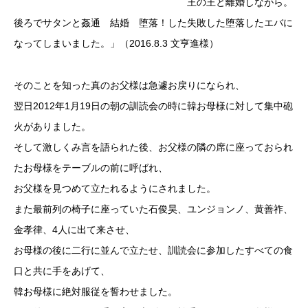
王の王と離婚しながら。
後ろでサタンと姦通 結婚 堕落！した失敗した堕落したエバに
なってしまいました。」（2016.8.3 文亨進様）
そのことを知った真のお父様は急遽お戻りになられ、
翌日2012年1月19日の朝の訓読会の時に韓お母様に対して集中砲
火がありました。
そして激しくみ言を語られた後、お父様の隣の席に座っておられ
たお母様をテーブルの前に呼ばれ、
お父様を見つめて立たれるようにされました。
また最前列の椅子に座っていた石俊昊、ユンジョンノ、黄善祚、
金孝律、4人に出て来させ、
お母様の後に二行に並んで立たせ、訓読会に参加したすべての食
口と共に手をあげて、
韓お母様に絶対服従を誓わせました。