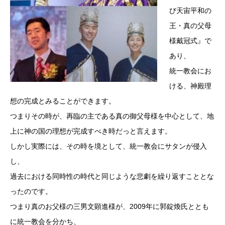
び天宙平和の
王・真の父母
様戴冠式』で
あり、
統一教会にお
ける、神殿理
想の完成とみることができます。
つまりその時が、再臨の主である真の御父母様を中心として、地
上に神の国の理想が完成すべき時だっと言えます。
しかし実際には、その時を境として、統一教会にサタンが侵入
し、
過去における同時性の時代と同じような悲劇を繰り返すこととな
ったのです。
つまり真のお父様の三男文顕進様が、2009年に郭錠煥氏ととも
に統一教会を分かち、