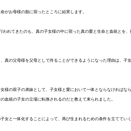
生命がお母様の胎に宿ったところに結実します。
行われてきたのも、真の子女様の中に宿った真の愛と生命と血統とを、
り、真の父母様を父母として侍ることができるようになった理由は、子
子女様の双子の弟妹として、子女様と愛において一体とならなければな
母の血統の子女の立場に転換されるのだと教えて来られました。
の子女と一体化することによって、再び生まれるための条件を立ててい