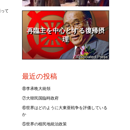
願って
再臨主を中心とする復帰摂
理
最近の投稿
⑧李承晩大統領
⑦大韓民国臨時政府
⑥世界はどのように大東亜戦争を評価している
か
⑤世界の植民地統治政策