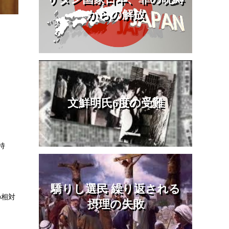
からの解放
文鮮明氏6度の受難
持
驕りし選民 繰り返される
の相対
摂理の失敗