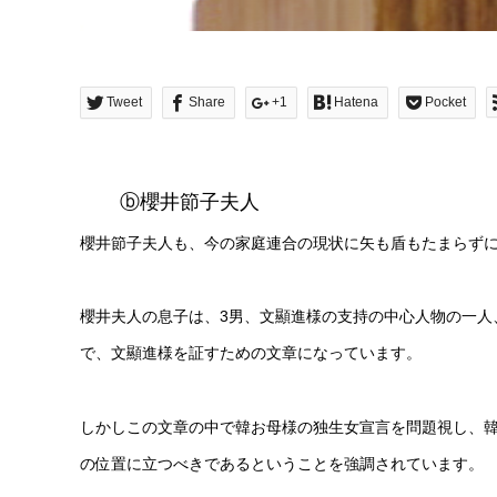
Tweet
Share
+1
Hatena
Pocket
ⓑ櫻井節子夫人
櫻井節子夫人も、今の家庭連合の現状に矢も盾もたまらず
櫻井夫人の息子は、3男、文顯進様の支持の中心人物の一人
で、文顯進様を証すための文章になっています。
しかしこの文章の中で韓お母様の独生女宣言を問題視し、
の位置に立つべきであるということを強調されています。