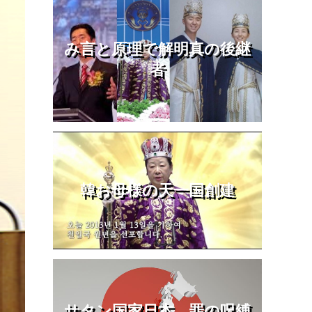
み言と原理で解明真の後継
者
韓お母様の天一国創建
サタン国家日本、罪の呪縛