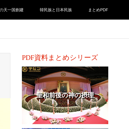
の天一国創建
韓民族と日本民族
まとめPDF
PDF資料まとめシリーズ
聖和前後の神の摂理