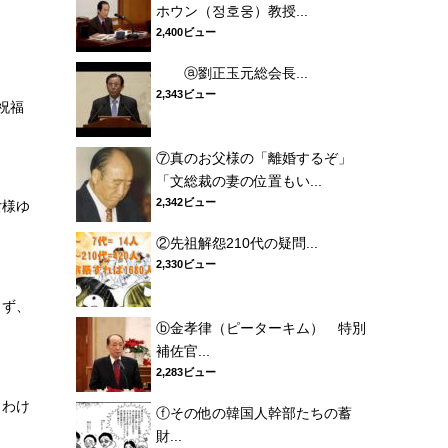
ホウン（정호웅）教授...
2,400ビュー
ⓐ劉正玉元総会長...
2,343ビュー
祝福
⑦真のお父様の「離婚するぞ」
「文総裁の妻の位置もい...
2,342ビュー
女様ゆ
②先祖解怨210代の疑問...
2,330ビュー
らず、
ⓑ金孝律（ピーターキム） 特別
補佐官...
2,283ビュー
くわけ
ⓕその他の韓国人幹部たちの蓄
財...