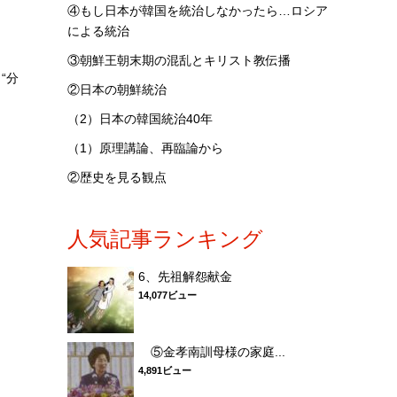
④もし日本が韓国を統治しなかったら…ロシア
による統治
③朝鮮王朝末期の混乱とキリスト教伝播
“分
②日本の朝鮮統治
（2）日本の韓国統治40年
（1）原理講論、再臨論から
②歴史を見る観点
人気記事ランキング
6、先祖解怨献金
14,077ビュー
⑤金孝南訓母様の家庭...
4,891ビュー