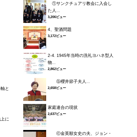
①サンクチュアリ教会に入会し
た人...
3,206ビュー
4、聖酒問題
3,172ビュー
2-4. 1945年当時の洗礼ヨハネ型人
物...
2,862ビュー
ⓑ櫻井節子夫人...
基軸と
2,658ビュー
家庭連合の現状
2,637ビュー
地上に
ⓒ金英順女史の夫、ジョン・