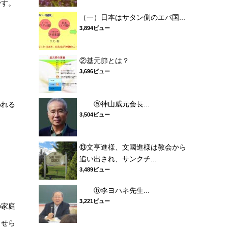
です。
（一）日本はサタン側のエバ国...
3,894ビュー
②基元節とは？
3,696ビュー
ⓐ神山威元会長...
われる
3,504ビュー
⑬文亨進様、文國進様は教会から
追い出され、サンクチ...
3,489ビュー
ⓑ李ヨハネ先生...
3,221ビュー
の家庭
させら