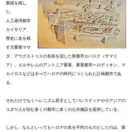
業績を残し
た。
人工港湾都市
カイサリア、
歴史に名を残
す大要塞マサ
ダ、アウグストゥスの名前を冠した新都市セバステ（サマリ
ア）、エルサレムのアントニア要塞、要塞都市ヘロディオン、マ
カイロスなどはすべてヘロデの時代につくられた計画都市であ
る。
それだけでなくヘレニズム君主としてパレスティナや小アジアの
ユダヤ人が住む多くの都市に多くの公共施設を提供している。
しかし、なんといってもヘロデの名を不朽のものとしたのは、第