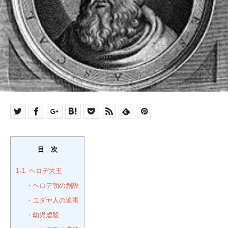
目 次
1-1. ヘロデ大王
・ヘロデ朝の創設
・ユダヤ人の迫害
・幼児虐殺