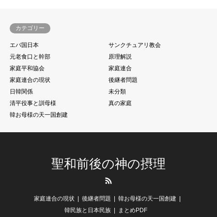
カテゴリー
エバ国日本
サンクチュアリ教会
元老食口と幹部
原理解説
家庭平和協会
家庭連合
家庭連合の現状
後継者問題
日韓関係
未分類
清平役事と訓母様
真の家庭
韓お母様の天一国創建
聖和前後の神の摂理
RSS
家庭連合の現状
後継者問題
韓お母様の天一国創建
韓民族と日本民族
まとめPDF