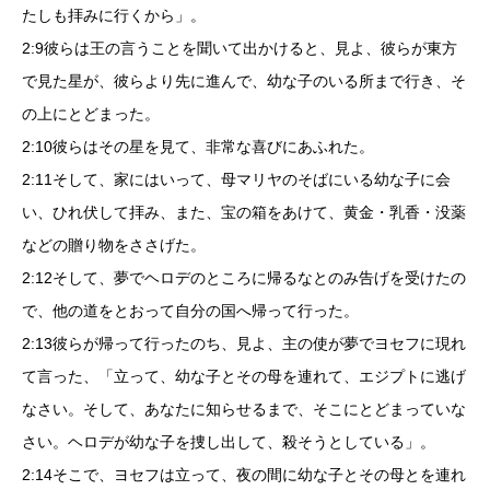
たしも拝みに行くから」。
2:9彼らは王の言うことを聞いて出かけると、見よ、彼らが東方
で見た星が、彼らより先に進んで、幼な子のいる所まで行き、そ
の上にとどまった。
2:10彼らはその星を見て、非常な喜びにあふれた。
2:11そして、家にはいって、母マリヤのそばにいる幼な子に会
い、ひれ伏して拝み、また、宝の箱をあけて、黄金・乳香・没薬
などの贈り物をささげた。
2:12そして、夢でヘロデのところに帰るなとのみ告げを受けたの
で、他の道をとおって自分の国へ帰って行った。
2:13彼らが帰って行ったのち、見よ、主の使が夢でヨセフに現れ
て言った、「立って、幼な子とその母を連れて、エジプトに逃げ
なさい。そして、あなたに知らせるまで、そこにとどまっていな
さい。ヘロデが幼な子を捜し出して、殺そうとしている」。
2:14そこで、ヨセフは立って、夜の間に幼な子とその母とを連れ