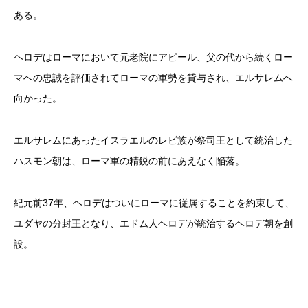
ある。
ヘロデはローマにおいて元老院にアピール、父の代から続くロー
マへの忠誠を評価されてローマの軍勢を貸与され、エルサレムへ
向かった。
エルサレムにあったイスラエルのレビ族が祭司王として統治した
ハスモン朝は、ローマ軍の精鋭の前にあえなく陥落。
紀元前37年、ヘロデはついにローマに従属することを約束して、
ユダヤの分封王となり、エドム人ヘロデが統治するヘロデ朝を創
設。