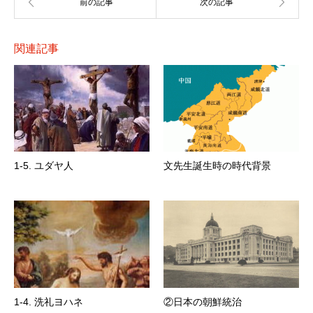
関連記事
1-5. ユダヤ人
文先生誕生時の時代背景
1-4. 洗礼ヨハネ
②日本の朝鮮統治