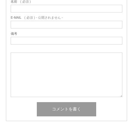
名前
( 必須 )
E-MAIL
( 必須 ) - 公開されません -
備考