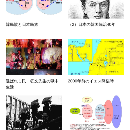
韓民族と日本民族
（2）日本の韓国統治40年
選ばれし民 ②文先生の獄中
2000年前のイエス降臨時
生活