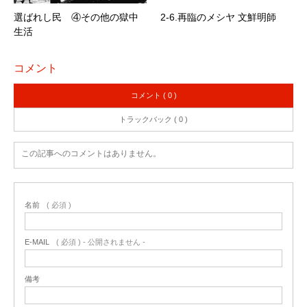
選ばれし民 ④その他の獄中
2-6.再臨のメシヤ 文鮮明師
生活
コメント
コメント ( 0 )
トラックバック ( 0 )
この記事へのコメントはありません。
名前
( 必須 )
E-MAIL
( 必須 ) - 公開されません -
備考