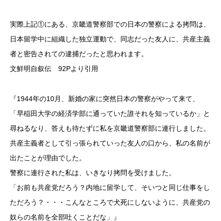
実際上記①にある、京畿道警察部での日本の警察による拷問は、
日本留学中に組織した独立運動で、同志だった友人に、共産主義
者と密告されての逮捕だったと思われます。
文鮮明自叙伝 92Pより引用
『1944年の10月、新婚の家に突然日本の警察がやって来て、
「早稲田大学の経済学部に通っていた誰それを知っているか」と
尋ねるなり、答えも待たずに私を京畿道警察部に連行しました。
共産主義者として引っ張られていった友人の口から、私の名前が
出たことが理由でした。
警察に連行された私は、いきなり拷問を受けました。
「お前も共産党だろう？内地に留学して、そいつと同じ仕事をし
ただろう？・・・こんなところで犬死にしないように、共産党の
奴らの名前を全部吐くことだな」』