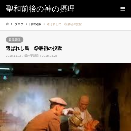
聖和前後の神の摂理
ブログ
日韓関係
選ばれし民 ③最初の投獄
日韓関係
選ばれし民 ③最初の投獄
2015.11.16 / 最終更新日：2018.04.26