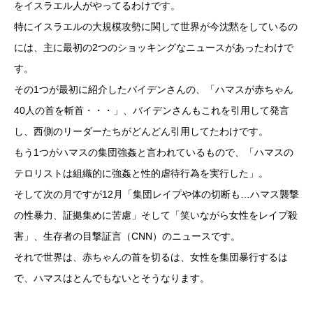
をイスラエル人がやってるわけです。
特にイスラエルの大規模攻勢に関して世界が今沈黙をしているの
には、主に最初の2つのショッキングなニュースがあったわけで
す。
その1つが最初に紹介したバイデンさんの、「ハマスが赤ちゃん
40人の首を斬首・・・」、バイデンさんもこれを引用して発言
し、西側のリーダーたちがどんどん引用してたわけです。
もう1つがハマスの集団強姦と言われているもので、「ハマスの
テロリストは組織的に強姦と性的虐待行為を実行した」。
そして次の月ですが12月「集団レイプや体の切断も…ハマス襲撃
の性暴力、証拠集めに苦慮」そして「笑いながら女性をレイプ殺
害」、生存者の目撃証言（CNN）のニュースです。
それで世界は、赤ちゃんの首を切るは、女性を集団暴行するは
で、ハマスはとんでもないとそうなります。