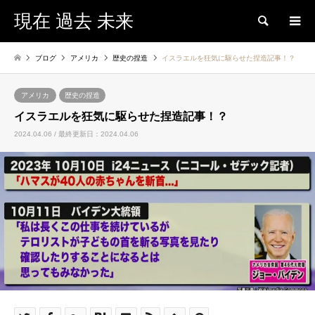
現在 過去 未来
検索
ブログ
アメリカ
歴史の捏造
イスラエルを狂気に駆らせた捏造記事！？
アメリカ
歴史の捏造
イスラエルを狂気に駆らせた捏造記事！？
2024.04.06 / 最終更新日：2024.04.06