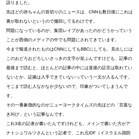
語りました。
先ほどの赤ちゃんの首切りのニュースは、CNNも数日後にこれは
裏が取れないというので撤回してるわけです。
問題になっているのが、集団レイプがあったのかどうかっていう
ことが西側のメディアの中でも問題にされてきています。
今まで報道されたものはCNNにしてもBBCにしても、見出しには
このおどろおどろしいさっきの文字が並ぶんですけども、記事の
最後まで読むと、ほとんどの記事の中には直接の証言は取れてい
ないとか、証拠は入手できていないっていう一文が入るんです。
そこまで読む人なかなか少ないので、印象がついてしまうんで
す。
その一番象徴的なのがニューヨークタイムズの先ほどの「言葉な
き叫び」という記事なんです。
これ3名の記者が書いたんですけれども、メインで書いた方がア
ナトシュワルツさんという記者で、これ元IDF（イスラエル国防