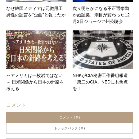
なぜ韓国メディアは元徴用工
次々明らかになる不正選挙動
男性の証言を“歪曲”と報じたか
かぬ証拠、潮目が変わった12
月3日ジョージア州公聴会
～アメリカは一枚岩ではない
NHKがCIA秘密工作番組報道
～ 日米関係から日本の針路を
「第二のCIA」NEDにも焦点
考える
を！
コメント
コメント ( 0 )
トラックバック ( 0 )