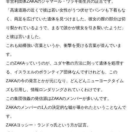
非営利団体ZAKAのジャマール・ワラキ衛生兵の証言です。
「高速道路の近くで彼は若い女性がうつ伏せでパンツも下着もな
く、両足を広げていた遺体を見つけました。彼女の膣の部分は切
り裂かれているようで、まるで誰かが彼女を引き裂いたようだ」
と彼は言いました。
これも結構強い言葉というか、衝撃を受ける言葉が並んでいま
す。
このZAKAっていうのが、ユダヤ教の方法に則って遺体を処理す
る、イスラエルのボランティア団体なんですけれども、この
ZAKAの今の発言とかが元になり、どんどんニューヨークタイム
ズも引用し、情報ロンダリングされていくわけです。
この集団強姦の発信源はZAKAのメンバーが多いんです。
ZAKAのメンバーの1人の決定的な嘘が暴かれたということなんで
す。
ZAKAヨッシー・ランドゥ氏という方が証言。