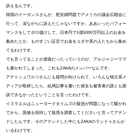
訴えるんです。
韓国のイーヨンスさんが、慰安婦問題でアメリカの議会広聴会に
行って、涙ながらに訴えたじゃないですか、ああいったパフォー
マンスをしてボロ儲けして、日本円で1億5000万円以上のお金を
集めたとか、ものすごい証言でお金をユダヤ系の人たちから集め
てるわけです。
でも言ってることが虚偽だったっていうのが、アルジャジーラで
も暴かれてしまった、これもZAKAのメンバーなんです。
アナトシュワルツさんにも疑問が向けられて、いろんな独立系メ
ディアが取材したら、結局記事を書いた彼女も被害者の誰とも面
談できなかったということを言ったわけです。
イスラエルはニューヨークタイムズの疑惑が問題になって騒がれ
てから、国連を招待して疑惑を調査してくださいと言ってアテン
ドしたんです。そのアテンドした中にもZAKAのランドゥさんが
いるわけです。