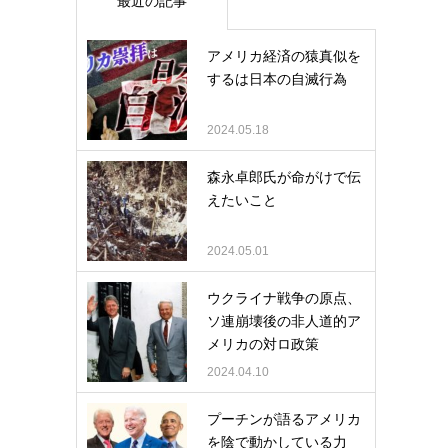
最近の記事
アメリカ経済の猿真似を
するは日本の自滅行為
2024.05.18
森永卓郎氏が命がけで伝
えたいこと
2024.05.01
ウクライナ戦争の原点、
ソ連崩壊後の非人道的ア
メリカの対ロ政策
2024.04.10
プーチンが語るアメリカ
を陰で動かしている力