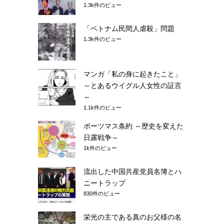
1.3k件のビュー
「ベトナム民間人虐殺」問題
1.3k件のビュー
マンガ「私の身に起きたこと」
～とあるウイグル人女性の証言
～
1.1k件のビュー
ポーツマス条約 ～歴史を変えた
日露戦争～
1k件のビュー
流出した中国共産党員名簿とハ
ニートラップ
830件のビュー
栄光の主である真のお父様の名