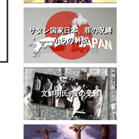
サタン国家日本、罪の呪縛
からの解放
文鮮明氏6度の受難