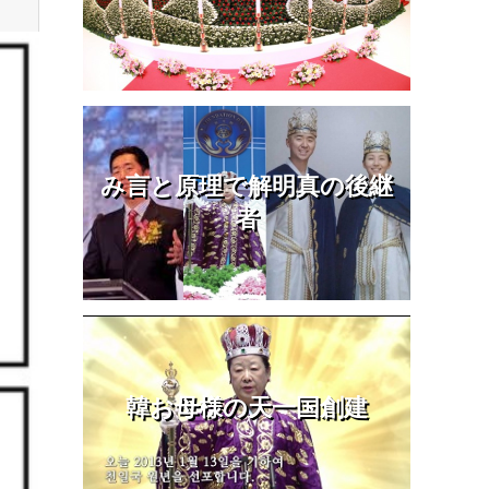
み言と原理で解明真の後継
者
韓お母様の天一国創建