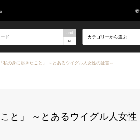
教
re
and
カテゴリーから選ぶ
or
「私の身に起きたこと」 ～とあるウイグル人女性の証言～
こと」 ～とあるウイグル人女性