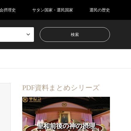
会摂理史
サタン国家・選民国家
選民の歴史
PDF資料まとめシリーズ
聖和前後の神の摂理