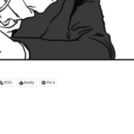
RSS
feedly
Pin it