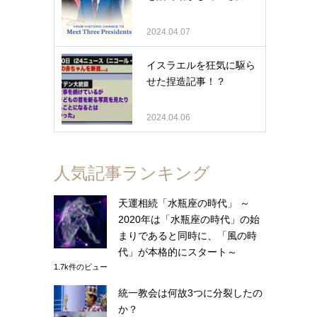
2024.04.07
イスラエルを狂気に駆ら
せた捏造記事！？
2024.04.06
人気記事ランキング
天運相続「水瓶座の時代」 ～
2020年は「水瓶座の時代」の始
まりであると同時に、「風の時
代」が本格的にスタート～
1.7k件のビュー
統一教会は何故3つに分裂したの
か？