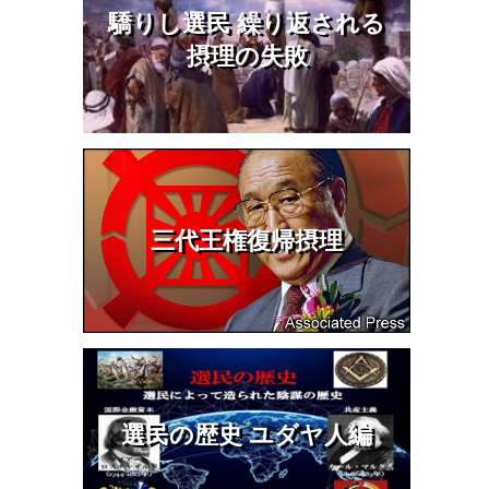
驕りし選民 繰り返される
摂理の失敗
三代王権復帰摂理
選民の歴史 ユダヤ人編