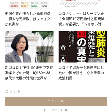
中国企業が洩らした新型肺炎
コロナショックはリーマン級
「膨大な死者数」はフェイク
「全国民10万円給付と消費減
か真実か
税」が必要だ 「ショボい対…
新型コロナ“神対応”連発で支持
コロナで習近平を救世主にし
率爆上げの台湾 IQ180の38
たい中国が狙う、今上天皇の
歳天才大臣の対策に世界が…
政治利用
コメント
コメント ( 0 )
トラックバック ( 0 )