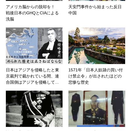
アメリカ脳からの脱却を！
天安門事件から始まった反日
戦後日本のGHQとCIAによる
中国
洗脳
日本はアジアを侵略したと東
1571年「日本人奴隷の買い付
京裁判で裁かれている間、連
け禁止令」が出されたほどの
合国側はアジアを侵略して…
悲惨な歴史