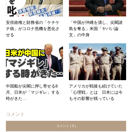
安倍政権と財務省の「ケチケ
「中国が沖縄を潰し、尖閣諸
チ病」がコロナ危機を悪化さ
島を奪る」米国「ヤバい論
せる
文」の中身
中国船が尖閣に押し寄せる8
アメリカが戦後も続けていた
月、日米が「マジギレ」する
「心理戦」とは 日本には今
時がきた…
もその影響が残っている
コメント
コメント ( 0 )