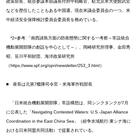
政策部長、統合参謀本部議長付対中戦略官、駐北京米大使館武官
などを歴任したこともある中国通。現在米議会委員会の一つ、米
中経済安全保障検討委員会委員長を務めている。
*2=参考:「南西諸島方面の防衛態勢に関する一考察～常設統合
機動展開部隊の創設を中心として～」、岡崎研究所理事、金田秀
昭、笹川平和財団、海洋政策研究所
（https://www.spf.org/opri/newsletter/253_3.html）
■ 座長は元第7艦隊司令官・米海軍作戦部長
「日米統合機動展開部隊」常設構想は、同シンクタンクが7月
に公表した「Navigating Contested Waters: U.S.-Japan Alliance
Coordination in the East China Sea」（紛争水域航行:東シナ海に
おける日米同盟共同活動）で提案されている。