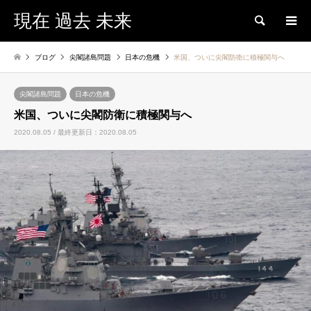
現在 過去 未来
検索
ブログ
尖閣諸島問題
日本の危機
米国、ついに尖閣防衛に積極関与へ
尖閣諸島問題
日本の危機
米国、ついに尖閣防衛に積極関与へ
2020.08.05 / 最終更新日：2020.08.05