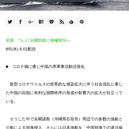
米国、ついに尖閣防衛に積極関与へ
8/5(水) 6:01配信
■ コロナ禍に乗じ中国の準軍事活動活発化
新型コロナウイルスの世界的な感染拡大に伴う社会混乱に乗じ
た中国の自国に有利な国際秩序の形成や影響力の拡大が目立って
いる。
そうした中で尖閣諸島（沖縄県石垣市）周辺での多数の漁船と
公船による領海侵入、さらには日本漁船を「中国領海での違法操