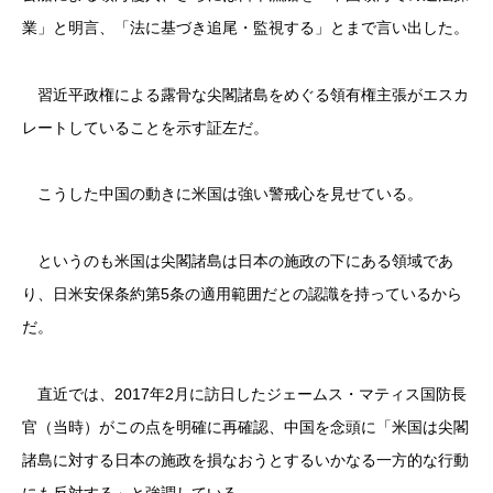
業」と明言、「法に基づき追尾・監視する」とまで言い出した。
習近平政権による露骨な尖閣諸島をめぐる領有権主張がエスカ
レートしていることを示す証左だ。
こうした中国の動きに米国は強い警戒心を見せている。
というのも米国は尖閣諸島は日本の施政の下にある領域であ
り、日米安保条約第5条の適用範囲だとの認識を持っているから
だ。
直近では、2017年2月に訪日したジェームス・マティス国防長
官（当時）がこの点を明確に再確認、中国を念頭に「米国は尖閣
諸島に対する日本の施政を損なおうとするいかなる一方的な行動
にも反対する」と強調している。