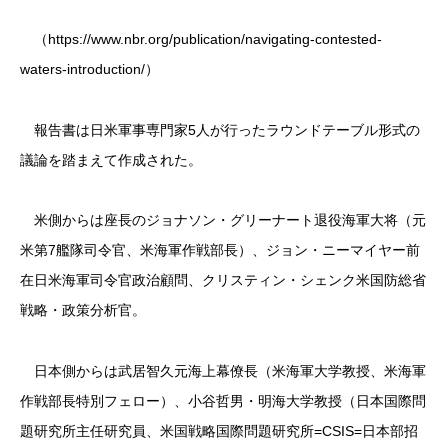
（https://www.nbr.org/publication/navigating-contested-
waters-introduction/）
報告書は日米軍事専門家5人が行ったラウンドテーブル形式の
議論を踏まえて作成された。
米側からは座長のジョナソン・グリーナート退役海軍大将（元
米第7艦隊司令官、米海軍作戦部長）、ジョン・ニーマイヤー前
在日米海軍司令官政治顧問、クリスティン・シェンク米国防総省
戦略・政策分析官。
日本側からは武居智久元海上幕僚長（米海軍大学教授、米海軍
作戦部長特別フェロー）、小谷哲男・明海大学教授（日本国際問
題研究所主任研究員、米国戦略国際問題研究所=CSIS=日本部招