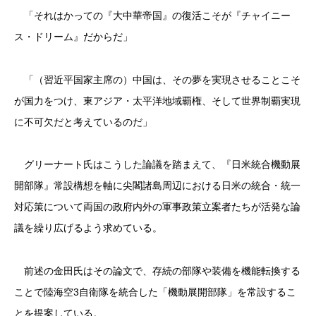
「それはかっての『大中華帝国』の復活こそが『チャイニー
ス・ドリーム』だからだ」
「（習近平国家主席の）中国は、その夢を実現させることこそ
が国力をつけ、東アジア・太平洋地域覇権、そして世界制覇実現
に不可欠だと考えているのだ」
グリーナート氏はこうした論議を踏まえて、『日米統合機動展
開部隊』常設構想を軸に尖閣諸島周辺における日米の統合・統一
対応策について両国の政府内外の軍事政策立案者たちが活発な論
議を繰り広げるよう求めている。
前述の金田氏はその論文で、存続の部隊や装備を機能転換する
ことで陸海空3自衛隊を統合した「機動展開部隊」を常設するこ
とを提案している。