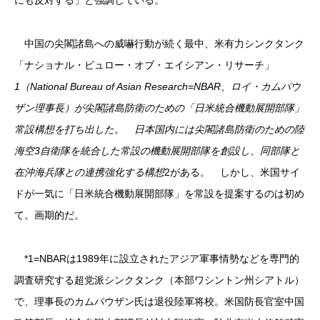
中国の尖閣諸島への威嚇行動が続く最中、米有力シンクタンク
「ナショナル・ビュロー・オブ・エイシアン・リサーチ」
1（National Bureau of Asian Research=NBAR、ロイ・カムパウ
ザン理事長）が尖閣諸島防衛のための「日米統合機動展開部隊」
常設構想を打ち出した。 日本国内には尖閣諸島防衛のための陸
海空3自衛隊を統合した常設の機動展開部隊を創設し、同部隊と
在沖海兵隊との連携強化する構想
2がある。 しかし、米国サイ
ドが一気に「日米統合機動展開部隊」を常設を提案するのは初め
て。画期的だ。
*1=NBARは1989年に設立されたアジア軍事情勢などを専門的
調査研究する超党派シンクタンク（本部ワシントン州シアトル）
で、理事長のカムパウザン氏は退役陸軍将校。米国防長官室中国