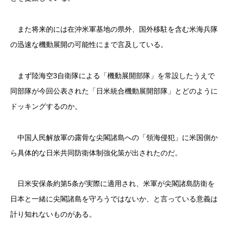
また将来的には在沖米軍基地の県外、国外移駐を含む米海兵隊
の迅速な機動展開の可能性にまで言及している。
まず陸海空3自衛隊による「機動展開部隊」を常設したうえで
同部隊が今回公表された「日米統合機動展開部隊」とどのように
ドッキングするのか。
中国人民解放軍の露骨な尖閣諸島への「領海侵犯」に米国側か
ら具体的な日米共同防衛体制強化策が出されたのだ。
日米安保条約第5条が実際に適用され、米軍が尖閣諸島防衛を
日本と一緒に尖閣諸島を守ろうではないか、と言っている意義は
計り知れないものがある。