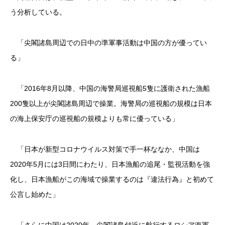
う分析している。
「尖閣諸島周辺での日中の準軍事活動は中国の方が優ってい
る」
「2016年8月以降、中国の海警局巡視船5隻に護衛された漁船
200隻以上が尖閣諸島周辺で操業。海警局の巡視船の規模は日本
の海上保安庁の巡視船の規模よりも常に優っている」
「日本が新型コロナウイルス対策で手一杯ななか、中国は
2020年5月には3日間にわたり、日本漁船の追尾・監視活動を強
化し、日本漁船がこの海域で操業するのは『違法行為』と初めて
公言し始めた」
「さらに中国は2020年、尖閣諸島付近に航行するロシア海軍