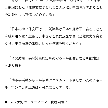
と数回にわたり無線交信するなどこの水域が中国領海であること
を対外的にも宣伝し始めている」
「日本の海上保安庁は、尖閣諸島が日本の施政下にあることを
今後も引き続き主張し、中国がこれに反発すれば当然武力衝突と
なり、中国海軍の出動といった事態を招くだろう」
「その結果、尖閣諸島周辺をめぐる軍事衝突となる可能性は十
分あり得る」
「準軍事活動から軍事活動にエスカレートさせないためにも軍
事バランスと抑止力は不可欠になってくる」
■ 東シナ海のニューノーマル化断固阻止