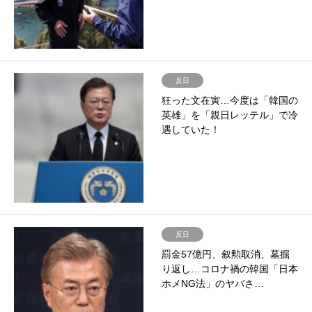
反日
狂った文在寅…今度は「韓国の
英雄」を「親日レッテル」で冷
遇していた！
反日
罰金57億円、叙勲取消、墓掘
り返し…コロナ禍の韓国「日本
ホメNG法」のヤバさ…