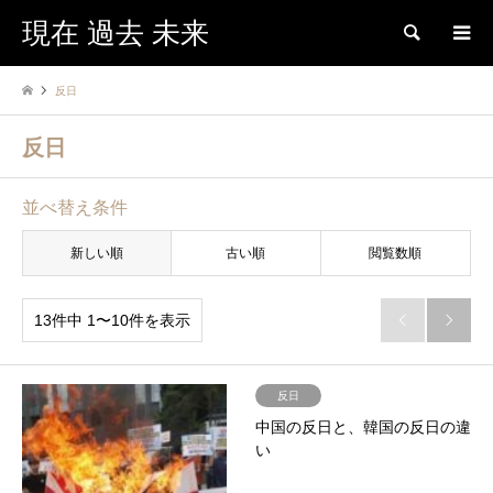
現在 過去 未来
検索
反日
反日
並べ替え条件
新しい順
古い順
閲覧数順
13件中 1〜10件を表示


反日
中国の反日と、韓国の反日の違
い