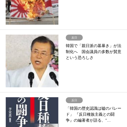
反日
韓国で「親日派の墓暴き」が法
制化へ 国会議員の多数が賛意
という恐ろしさ
反日
「韓国の歴史認識は嘘のパレー
ド」 『反日種族主義との闘
争』の編著者が語る、“…