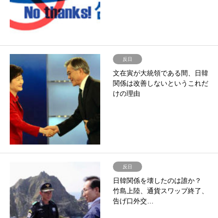
反日
文在寅が大統領である間、日韓
関係は改善しないというこれだ
けの理由
反日
日韓関係を壊したのは誰か？
竹島上陸、通貨スワップ終了、
告げ口外交…