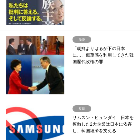
傲慢
「朝鮮よりはるか下の日本
に…」侮蔑感を利用してきた韓
国歴代政権の罪
反日
サムスン・ヒュンダイ…日本を
模倣した2大企業は日本に依存
し、韓国経済を支える…