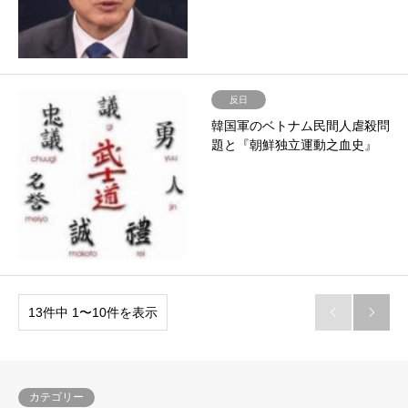
反日
韓国軍のベトナム民間人虐殺問
題と『朝鮮独立運動之血史』
13件中 1〜10件を表示


カテゴリー