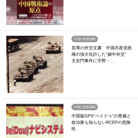
中国の世界侵略
屈辱の外交文書 中国共産党政
権の強大化許した“媚中外交”
天安門事件に宇野・…
中国の世界侵略
中国版GPS“ベイドゥ”の脅威と
政治家も知らないRCEPの危険
性