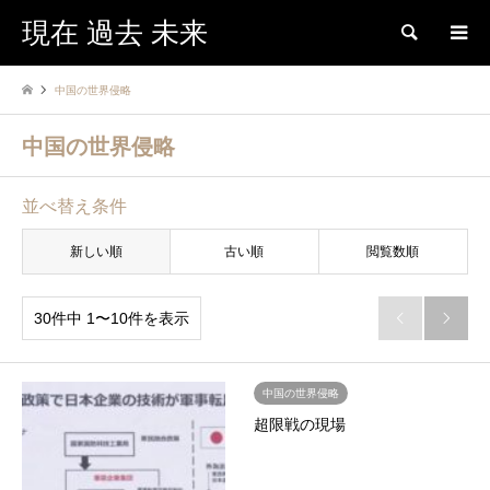
現在 過去 未来
検索
中国の世界侵略
中国の世界侵略
並べ替え条件
新しい順
古い順
閲覧数順
30件中 1〜10件を表示


中国の世界侵略
超限戦の現場