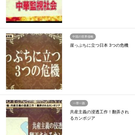
中国の世界侵略
崖っぷちに立つ日本 3つの危機
一帯一路
共産主義の浸透工作！翻弄され
るカンボジア