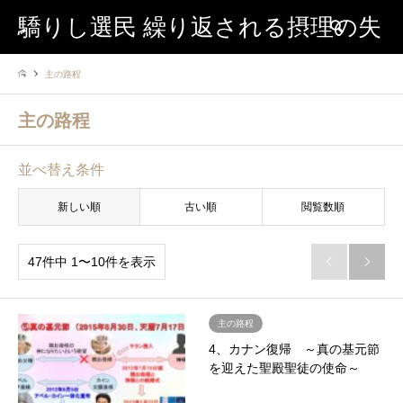
驕りし選民 繰り返される摂理の失
検索
主の路程
敗
主の路程
並べ替え条件
新しい順
古い順
閲覧数順
47件中 1〜10件を表示


主の路程
4、カナン復帰 ～真の基元節
を迎えた聖殿聖徒の使命～