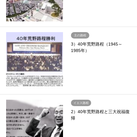
主の路程
3）40年荒野路程（1945～
1985年）
イエス路程
2）40年荒野路程と三大祝福復
帰