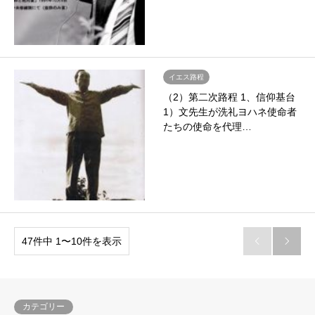
イエス路程
（2）第二次路程 1、信仰基台
1）文先生が洗礼ヨハネ使命者
たちの使命を代理…
47件中 1〜10件を表示


カテゴリー