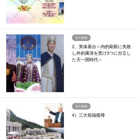
主の路程
2、実体基台～内的刷新に失敗
し外的粛清を受け3つに分立し
た天一国時代～
主の路程
4）三大祝福復帰