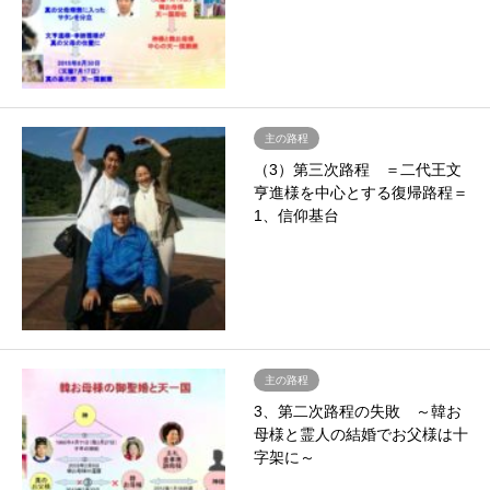
主の路程
（3）第三次路程 ＝二代王文
亨進様を中心とする復帰路程＝
1、信仰基台
主の路程
3、第二次路程の失敗 ～韓お
母様と霊人の結婚でお父様は十
字架に～