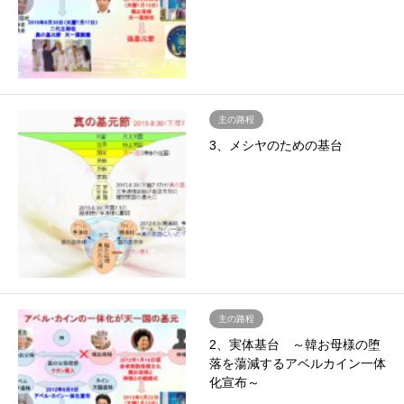
主の路程
3、メシヤのための基台
主の路程
2、実体基台 ～韓お母様の堕
落を蕩減するアベルカイン一体
化宣布～