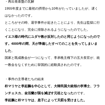
・再出発基盤の瓦解
1955年度までに最初の摂理から10年がたっていましたが、遅く
はなかったのです。
ところがその時、退学事件が起きたことにより、先生は監獄に行
くことになり、完全に排除されるようになったのでした。
イエス様の時代にユダヤ教が反対したのと同じようになったので
す。4000年の間、天が準備したすべてのことを失ってしまいま
した
。
国家と既成教会が一つになって、李承晩主権下の五大長官が、統
一教会をなくすために挙国的に総動員されたのです。
・事件の主導者たちの結末
朴マリヤと李起鵬を中心として、大韓民国大統領の李博士、フラ
ンチェスカ、金活蘭が国を滅ぼす元祖となった
のです。
李起鵬と朴マリヤは、息子によって天罰を受けました。