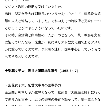
ソジスト教団の協助を受けていました。
当時、梨花女子大は副総長の朴マリヤを中心として、李承晩大統
領の夫人と連結していました。それゆえその時政府と完全に一つ
となることができるようになっていたのです。
その時、金活蘭と白南柱の二人が一つとなって、統一教会を完全
に迎えていたなら、先生が一気にキリスト教文化圏であるアメリ
カに渡っていくのです。李承晩を通し、国を中心としていくらで
もできるというのです。
★梨花女子大、延世大退職退学事件（1955.3～7）
・梨花女子大、延世大事件の主導勢力
金活蘭と朴マリヤが主導となって、景武台（大統領官邸）に行っ
て偽りの証言をし、五つの部署の長官を動かして、統一教会をな