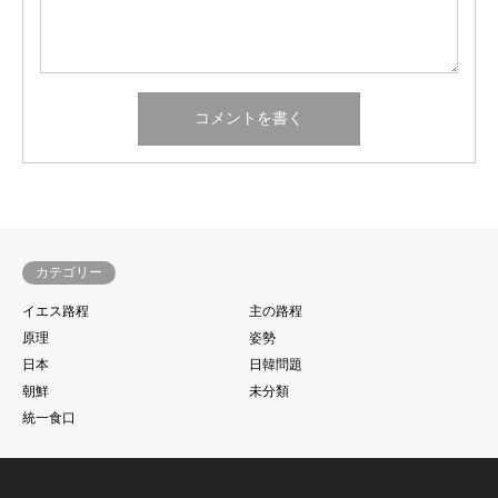
カテゴリー
イエス路程
主の路程
原理
姿勢
日本
日韓問題
朝鮮
未分類
統一食口