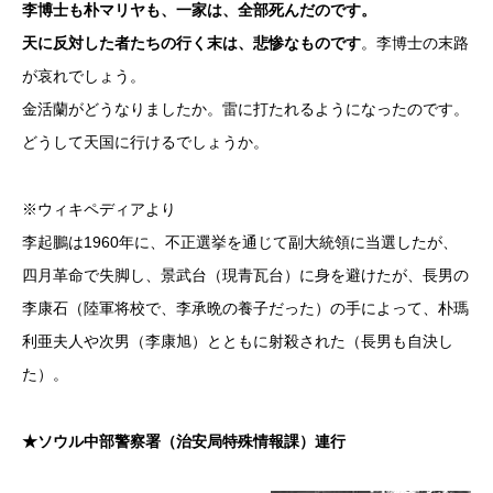
李博士も朴マリヤも、一家は、全部死んだのです。
天に反対した者たちの行く末は、悲惨なものです
。李博士の末路
が哀れでしょう。
金活蘭がどうなりましたか。雷に打たれるようになったのです。
どうして天国に行けるでしょうか。
※ウィキペディアより
李起鵬は1960年に、不正選挙を通じて副大統領に当選したが、
四月革命で失脚し、景武台（現青瓦台）に身を避けたが、長男の
李康石（陸軍将校で、李承晩の養子だった）の手によって、朴瑪
利亜夫人や次男（李康旭）とともに射殺された（長男も自決し
た）。
★ソウル中部警察署（治安局特殊情報課）連行