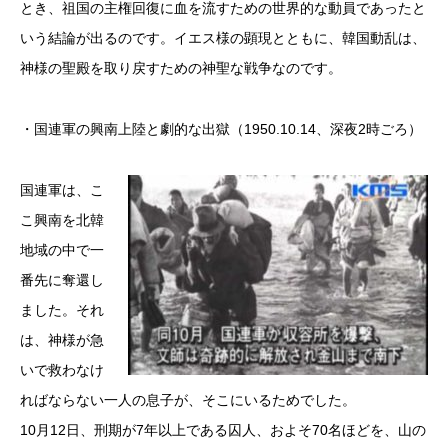
とき、祖国の主権回復に血を流すための世界的な動員であったと
いう結論が出るのです。イエス様の顕現とともに、韓国動乱は、
神様の聖殿を取り戻すための神聖な戦争なのです。
・国連軍の興南上陸と劇的な出獄（1950.10.14、深夜2時ごろ）
国連軍は、こ
こ興南を北韓
地域の中で一
番先に奪還し
ました。それ
は、神様が急
いで救わなけ
ればならない一人の息子が、そこにいるためでした。
10月12日、刑期が7年以上である囚人、およそ70名ほどを、山の