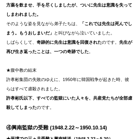
方薬を飲ませ、手を尽くしましたが、ついに先生は意識を失って
しまわれました。
そのような姿を見ながら弟子たちは、
「これでは先生は死んでし
まう。もうおしまいだ」
と叫びながら泣いていました。
しばらくして、
奇跡的に先生は意識を回復された
のです。
先生が
再び生き返ったことは、一つの奇跡でした
。
★腹中教の結末
許孝彬集団の失敗のゆえに、1950年に韓国戦争が起きた時、彼
らはすべて虐殺されました。
許孝彬氏以下、すべての監獄にいた人々を、共産党たちが全部虐
殺してしまった
のです。
④興南監獄の受難 (1948.2.22～1950.10.14)
★平壌での三ヵ月受難と興南移送（1948.2.22～5.20）