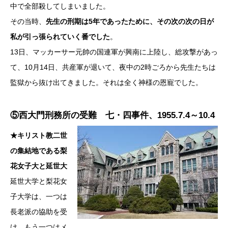
中で全部殺してしまいました。
その当時、
先生の刑期は5年であったために、その次の次の日が
私が引っ張られていく番でした
。
13日、マッカーサー元帥の国連軍が興南に上陸し、総攻撃があっ
て、10月14日、共産軍が退いて、夜中の2時ごろから先生たちは
監獄から抜け出てきました。それは全く神様の恩寵でした。
⑤西大門刑務所の受難 七・四事件、1955.7.4～10.4
★キリスト教二世
の集結地である梨
花女子大と延世大
延世大学と梨花女
子大学は、一つは
長老派の協助を受
け、もう一つはメ