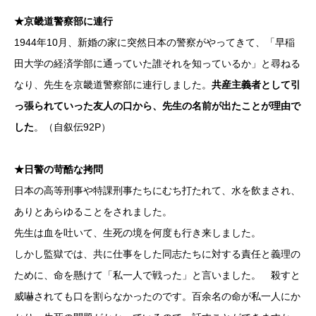
★京畿道警察部に連行
1944年10月、新婚の家に突然日本の警察がやってきて、「早稲
田大学の経済学部に通っていた誰それを知っているか」と尋ねる
なり、先生を京畿道警察部に連行しました。
共産主義者として引
っ張られていった友人の口から、先生の名前が出たことが理由で
した
。（自叙伝92P）
★日警の苛酷な拷問
日本の高等刑事や特課刑事たちにむち打たれて、水を飲まされ、
ありとあらゆることをされました。
先生は血を吐いて、生死の境を何度も行き来しました。
しかし監獄では、共に仕事をした同志たちに対する責任と義理の
ために、命を懸けて「私一人で戦った」と言いました。 殺すと
威嚇されても口を割らなかったのです。百余名の命が私一人にか