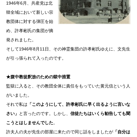
1946年6月、共産党は北
韓全域において新しい宗
教団体に対する弾圧を始
め、許孝彬氏の集団が摘
発されました。
そして1946年8月11日、その神霊集団の許孝彬氏ゆえに、文先生
が引っ張られて入ったのです。
★腹中教徒釈放のための獄中措置
監獄に入ると、その教団全体に責任をもっていた黄元信という人
がいました。
それで私は
「このようにして、許孝彬氏に早く出るように言いな
さい」
と言ったのです。しかし、
信徒たちはいくら勧告しても聞
こうとはしませんでした
。
許夫人の夫が先生の部屋に来たので同じ話をしましたが
「自分は