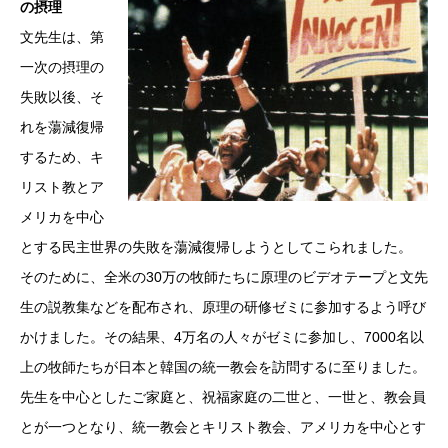
の摂理
文先生は、第
一次の摂理の
失敗以後、そ
れを蕩減復帰
するため、キ
リスト教とア
メリカを中心
とする民主世界の失敗を蕩減復帰しようとしてこられました。
そのために、全米の30万の牧師たちに原理のビデオテープと文先
生の説教集などを配布され、原理の研修ゼミに参加するよう呼び
かけました。その結果、4万名の人々がゼミに参加し、7000名以
上の牧師たちが日本と韓国の統一教会を訪問するに至りました。
先生を中心としたご家庭と、祝福家庭の二世と、一世と、教会員
とが一つとなり、統一教会とキリスト教会、アメリカを中心とす