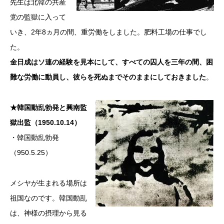
先生は北韓の共産
党の監獄に入って
いき、2年8ヵ月の間、重労働をしました。肥料工場の仕事でし
た。
金日成はソ連の経験を見本にして、すべての囚人を三年の間、困
難な労働に動員し、彼らを死ぬまでそのままにしておきました
。
★韓国動乱勃発と興南監
獄出監（1950.10.14）
・韓国動乱勃発
（950.5.25）
メシヤが生まれる場所は
祖国なのです。韓国動乱
は、神様の摂理から見る