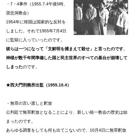
・7・4事件（1955.7.4午後5時、
奨忠洞教会）
1954年に韓国は国家的な反対を
しました。それで1955年7月4日
に監獄に入っていったのです。
彼らは一つになって「文鮮明を捕まえて殺せ」と言ったのです
。
神様が数千年間準備した国と民主世界のすべての基台が崩壊して
しまった
のです。
★西大門刑務所出監（1955.10.4）
・無罪の言い渡しと釈放
公判廷で無罪釈放となることにより、新しい統一教会の歴史は始
まったのです。
あらゆる調査をしても何も出てこないので、10月4日に無罪釈放