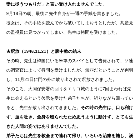
妻に従うつもりだ」と言い受け入れませんでした
。
9月18日の朝、最後に先生自身が一通の手紙を書きました。
彼女は、その手紙を読んでから破いてしまおうとしたが、共産党
の監視員に見つかってしまい、先生は拷問を受けました。
★釈放（1946.11.21）と腹中教の結末
その時、先生は韓国にいる米軍のスパイとして告発されて、ソ連
の調査官によって尋問を受けましたが、無罪だということが判明
し、11月21日に門の外に放り出されて釈放されました。
そのころ、大同保安署の回りをエリコ城のように7回まわれば先
生に会えるという啓示を受けた弟子たちが、祈りながら回ってい
ると、先生が放り出されてきました。
その時の先生は、口も利け
ず、血を吐き、全身を殴られたため思うように動けず、とても生
きた人間の姿ではありませんでした。
弟子たちは先生を教会まで連れて帰り、いろいろ治療を施し、漢