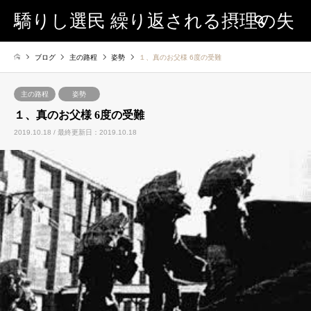
驕りし選民 繰り返される摂理の失
検索
ブログ
主の路程
姿勢
１、真のお父様 6度の受難
敗
主の路程
姿勢
１、真のお父様 6度の受難
2019.10.18 / 最終更新日：2019.10.18