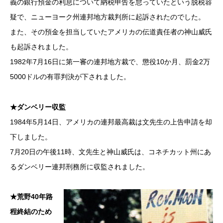
義の銀行預金の利息について納税申告を怠っていたという脱税容
疑で、ニューヨーク州連邦地方裁判所に起訴されたのでした。
また、その預金を担当していたアメリカの伝道責任者の神山威氏
も起訴されました。
1982年7月16日に第一審の連邦地方裁で、懲役10か月、罰金2万
5000ドルの有罪判決が下されました。
★ダンベリー収監
1984年5月14日、アメリカの連邦最高裁は文先生の上告申請を却
下しました。
7月20日の午後11時、文先生と神山威氏は、コネチカット州にあ
るダンベリー連邦刑務所に収監されました。
★荒野40年路
程終結のため