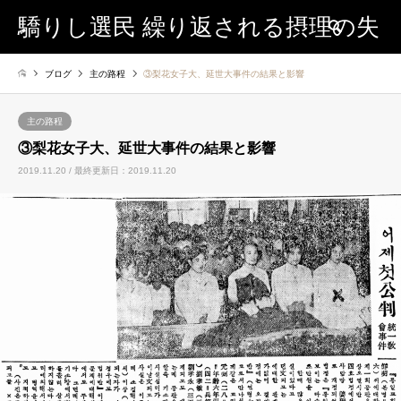
驕りし選民 繰り返される摂理の失
検索
ブログ
主の路程
③梨花女子大、延世大事件の結果と影響
敗
主の路程
③梨花女子大、延世大事件の結果と影響
2019.11.20 / 最終更新日：2019.11.20