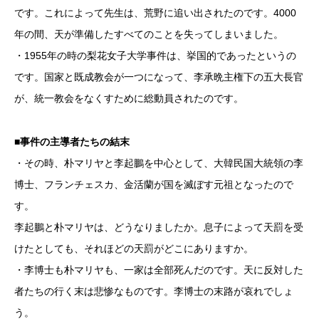
です。これによって先生は、荒野に追い出されたのです。4000
年の間、天が準備したすべてのことを失ってしまいました。
・1955年の時の梨花女子大学事件は、挙国的であったというの
です。国家と既成教会が一つになって、李承晩主権下の五大長官
が、統一教会をなくすために総動員されたのです。
■事件の主導者たちの結末
・その時、朴マリヤと李起鵬を中心として、大韓民国大統領の李
博士、フランチェスカ、金活蘭が国を滅ぼす元祖となったので
す。
李起鵬と朴マリヤは、どうなりましたか。息子によって天罰を受
けたとしても、それほどの天罰がどこにありますか。
・李博士も朴マリヤも、一家は全部死んだのです。天に反対した
者たちの行く末は悲惨なものです。李博士の末路が哀れでしょ
う。