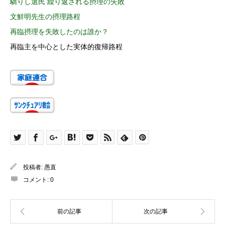
驕りし選民 繰り返される摂理の失敗
文鮮明先生の摂理路程
再臨摂理を失敗したのは誰か？
再臨主を中心とした実体的復帰路程
投稿者:
愚直
コメント:
0