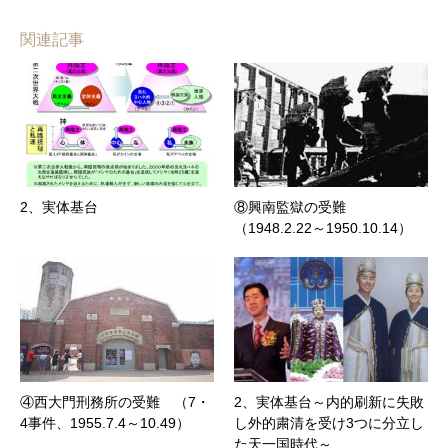
関連記事
2、実体基台
⑧興南監獄の受難
（1948.2.22～1950.10.14）
④西大門刑務所の受難 （7・
2、実体基台～内的刷新に失敗
4事件、1955.7.4～10.49）
し外的粛清を受け3つに分立し
た天一国時代～