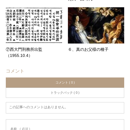
⑦西大門刑務所出監
６、真のお父様の種子
（1955.10.4）
コメント
コメント ( 0 )
トラックバック ( 0 )
この記事へのコメントはありません。
名前
( 必須 )