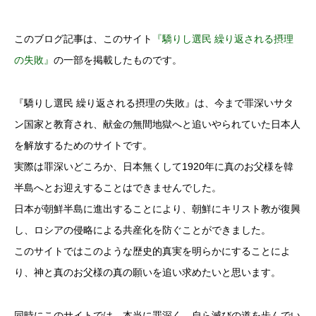
このブログ記事は、このサイト
『驕りし選民 繰り返される摂理
の失敗』
の一部を掲載したものです。
『驕りし選民 繰り返される摂理の失敗』は、今まで罪深いサタ
ン国家と教育され、献金の無間地獄へと追いやられていた日本人
を解放するためのサイトです。
実際は罪深いどころか、日本無くして1920年に真のお父様を韓
半島へとお迎えすることはできませんでした。
日本が朝鮮半島に進出することにより、朝鮮にキリスト教が復興
し、ロシアの侵略による共産化を防ぐことができました。
このサイトではこのような歴史的真実を明らかにすることによ
り、神と真のお父様の真の願いを追い求めたいと思います。
同時にこのサイトでは、本当に罪深く、自ら滅びの道を歩んでい