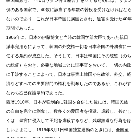
韓国民族も、「40日サタン分立基台」を立てるためには、サタン
側のある国家で、40数に該当する年数の苦役を受けなければなら
ないのであり、これが日本帝国に属国とされ、迫害を受けた40年
期間であった。
1905年に、日本の伊藤博文と当時の韓国学部大臣であった親日
派李完用らによって、韓国の外交権一切を日本帝国の外務省に一
任する条約が成立した。そうして、日本は韓国にその統監（のち
の総督）をおき、必要な地域ごとに理事官をおいて、一切の内政
に干渉することによって、日本は事実上韓国から政治、外交、経
済などすべての主要部門の権利を剥奪したのであるが、これがす
なわち乙巳保護条約であった。
西暦1910年、日本が強制的に韓国を合併した後には、韓国民族
の自由を完全に剥奪し、数多くの愛国者を投獄、虐殺し、甚だし
くは、皇宮に侵入して王妃を虐殺するなど、残虐無道な行為をほ
しいままにし、1919年3月1日韓国独立運動のときには、全国至