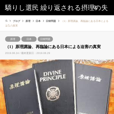
驕りし選民 繰り返される摂理の失
検索
ブログ
原理
日本
日韓問題
（1）原理講論、再臨論にある日本による
敗
迫害の真実
原理
日本
日韓問題
（1）原理講論、再臨論にある日本による迫害の真実
2019.08.24 / 最終更新日：2019.08.29