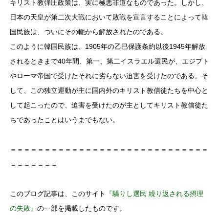
キリスト教弾圧政策は、実に極悪非道なものであった。しかし、
日本の天皇が第二次大戦において敗戦を宣言することによって韓
国民族は、ついにその軛から解放されたのである。
このように韓国民族は、1905年の乙巳保護条約以後1945年解放
されるときまで40年間、第一、第二イスラエル選民が、エジプト
やローマ帝国で受けたそれに劣らない迫害を受けたのである。そ
して、この独立運動が主に国内外のキリスト教信徒たちを中心と
して起こったので、迫害を受けたのが主としてキリスト教信徒た
ちであったことはいうまでもない。
＝＝＝＝＝＝＝＝＝＝＝＝＝＝＝＝＝＝＝＝＝＝＝＝＝＝＝＝＝
＝＝＝＝＝＝＝
このブログ記事は、このサイト
『驕りし選民 繰り返される摂理
の失敗』
の一部を掲載したものです。