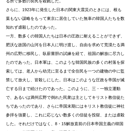
る所で多数の良民を殺戮した。
さらに、1923年に発生した日本の関東大震災のときには、根も
葉もない謀略をもって東京に居住していた無辜の韓国人たちを数
知れず虐殺したのであった。
一方、数多くの韓国人たちは日本の圧政に耐えることができず、
肥沃な故国の山河を日本人に明け渡し、自由を求めて荒漠たる満
州の広野に移民し、臥薪嘗胆の試練を経て、祖国の解放に尽力し
たのであった。日本軍は、このような韓国民族の多くの村落を探
索しては、老人から幼児に至るまで全住民を一つの建物の中に監
禁して放火し、皆殺しにした。日本はこのような圧政を帝国が滅
亡する日まで続けたのであった。このように、三・一独立運動
で、あるいは満州広野で倒れた民衆は主としてキリスト教信徒た
ちであったのであり、さらに帝国末期にはキリスト教信徒に神社
参拝を強要し、これに応じない数多くの信徒を投獄、または虐殺
した。それだけではなく、8・15解放直前の日本帝国主義の韓国