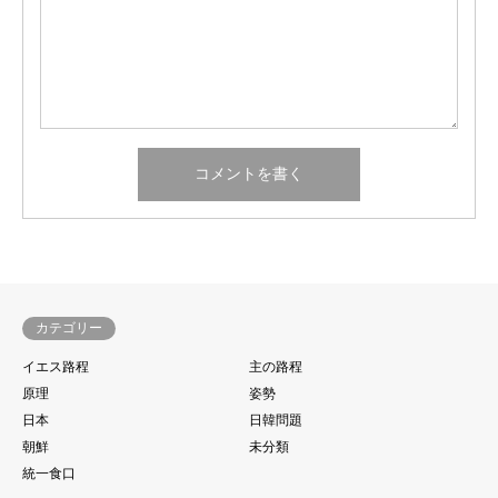
カテゴリー
イエス路程
主の路程
原理
姿勢
日本
日韓問題
朝鮮
未分類
統一食口