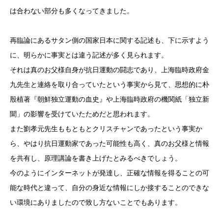
は合わない部分も多くなってきました。
再臨論にあるサタン側の国家日本に関する記述も、下に示すよう
に、明らかに事実とは違う記述が多く見られます。
それは真のお父様自身が抗日運動の闘志であり、上海臨時政府金
九先生と連絡を取り合っていたという事実から見て、思想的に朴
殷植著『朝鮮独立運動の血史』や上海臨時政府の機関紙「独立新
聞」の影響を受けていたためだと思われます。
また劉孝元先生ももともとクリスチャンであったという事実か
ら、やはり抗日運動家であった可能性も高く、真のお父様と情報
を共有し、原理講論を書き上げたとみるべきでしょう。
今のようにインターネットが発達し、正確な情報を得ることの可
能な時代と違って、自分の身近な情報にしか接することのできな
い環境にありましたので致し方ないことでもあります。