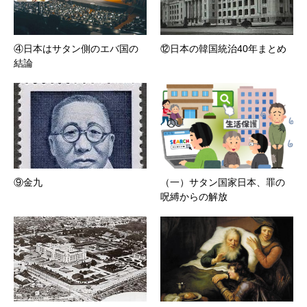
④日本はサタン側のエバ国の
⑫日本の韓国統治40年まとめ
結論
⑨金九
（一）サタン国家日本、罪の
呪縛からの解放