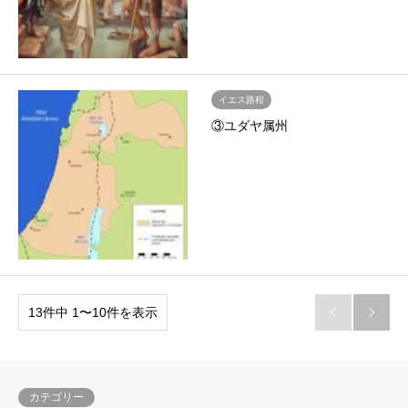
イエス路程
③ユダヤ属州
13件中 1〜10件を表示


カテゴリー