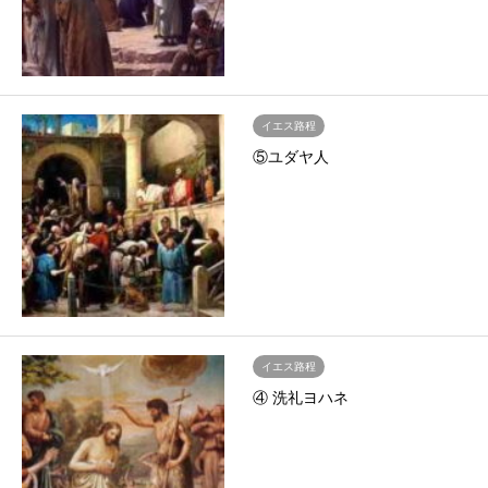
イエス路程
⑤ユダヤ人
イエス路程
④ 洗礼ヨハネ