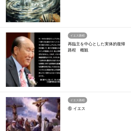
イエス路程
再臨主を中心とした実体的復帰
路程 概観
イエス路程
⑥ イエス