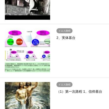
イエス路程
2、実体基台
イエス路程
（1）第一次路程 1、信仰基台