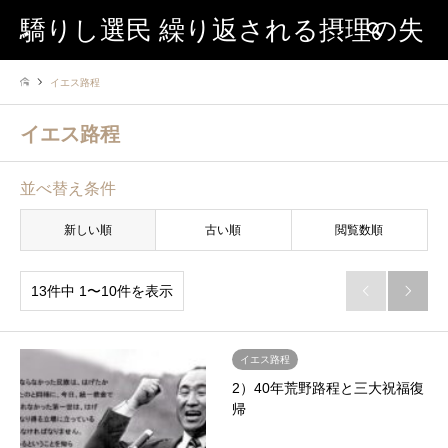
驕りし選民 繰り返される摂理の失
検索
イエス路程
敗
イエス路程
並べ替え条件
新しい順
古い順
閲覧数順
13件中 1〜10件を表示


イエス路程
2）40年荒野路程と三大祝福復
帰